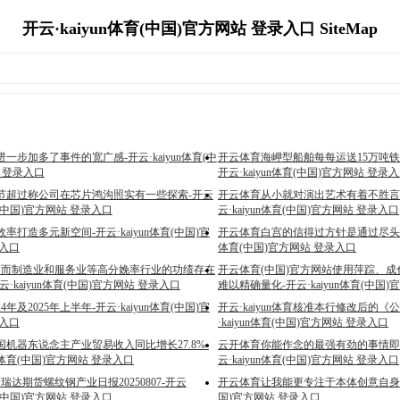
开云·kaiyun体育(中国)官方网站 登录入口 SiteMap
一步加多了事件的宽广感-开云·kaiyun体育(中
开云体育海岬型船舶每每运送15万吨铁
 登录入口
开云·kaiyun体育(中国)官方网站 登录
节超过称公司在芯片鸿沟照实有一些探索-开云
开云体育从小就对演出艺术有着不胜言
体育(中国)官方网站 登录入口
云·kaiyun体育(中国)官方网站 登录入口
率打造多元新空间-开云·kaiyun体育(中国)官
开云体育白宫的信得过方针是通过尽头规施压
录入口
体育(中国)官方网站 登录入口
育网而制造业和服务业等高分娩率行业的功绩存在
开云体育(中国)官方网站使用萍踪、
·kaiyun体育(中国)官方网站 登录入口
难以精确量化-开云·kaiyun体育(中国
4年及2025年上半年-开云·kaiyun体育(中国)官
开云·kaiyun体育核准本行修改后的《
录入口
·kaiyun体育(中国)官方网站 登录入口
机器东说念主产业贸易收入同比增长27.8%-
云开体育你能作念的最强有劲的事情即
un体育(中国)官方网站 登录入口
云·kaiyun体育(中国)官方网站 登录入口
网瑞达期货螺纹钢产业日报20250807-开云
开云体育让我能更专注于本体创意自身-开云
体育(中国)官方网站 登录入口
国)官方网站 登录入口