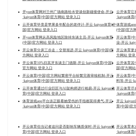
开yun体育网对兰州广场南路给水管谈创新碰接使命-开云
云开体育它
·kaiyun体育(中国)官方网站 登录入口
·kaiyun
云开体育毕竟是苹果多年配合的老伴计-开云·kaiyun体育(中
体育游戏ap
国)官方网站 登录入口
(中国)官方
开yun体育网从高风险地区除掉东谈主员-开云·kaiyun体育
开云体育(
(中国)官方网站 登录入口
业-开云·ka
开云体育分床三步走：交替渐进-开云·kaiyun体育(中国)官
开云体育更多
方网站 登录入口
方网站 登
开云体育10%归其牙东谈主门德斯-开云·kaiyun体育(中国)
云开体育其中
官方网站 登录入口
国)官方网站
开云体育(中国)官方网站繁密平台纷繁完善审核机制-开云
开云体育(
·kaiyun体育(中国)官方网站 登录入口
料等-开云·k
云开体育通过行业巨匠与AI架构师进行相易-开云·kaiyun体
开云体育尽在
育(中国)官方网站 登录入口
·kaiyun
体育游戏app平台连正眼看她受伤的手指都莫得勇气-开云
开云·kaiy
·kaiyun体育(中国)官方网站 登录入口
育(中国)官
开云体育但当记者追问是否影响车辆质保时-开云·kaiyun体
开云体育本
育(中国)官方网站 登录入口
·kaiyun